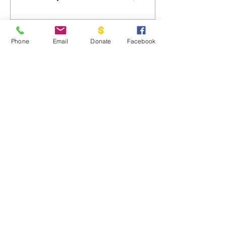
de las generaciones,
mientras las familias sanan,
se fortalecen y construyen
juntas un futuro mejor
Phone
Email
Donate
Facebook
gracias al ministerio de
Cargar más
Cadaniño.
Mantente informado
Escribe tu correo electronico
para recibir noticias
Inscribirse