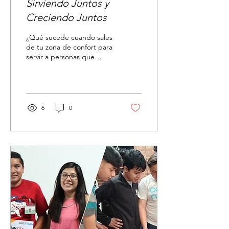
Sirviendo Juntos y
Creciendo Juntos
¿Qué sucede cuando sales
de tu zona de confort para
servir a personas que
nunca has conocido?
Descubre cómo servir
junto a Cadaniño
transforma vidas, fortalece
la fe y nos recuerda que las
6
0
misiones son un estilo de
vida, no solo un viaje.