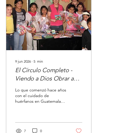
9 jun 2026
∙
5
min
El Círculo Completo -
Viendo a Dios Obrar a
Través de las
Lo que comenzó hace años
Generaciones en
con el cuidado de
huérfanos en Guatemala
Guatemala
ha completado un ciclo.
Hoy, acompañamos a los
hijos de antiguos alumnos,
siendo testigos de la
fidelidad de Dios a través
7
0