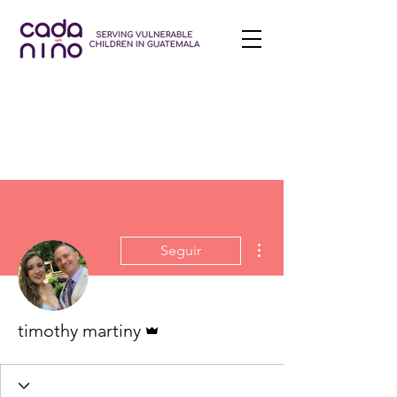
Más acciones
Seguir
Administrador
timothy martiny