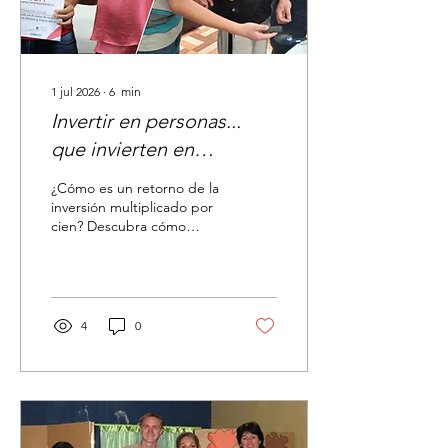
1 jul 2026
∙
6
min
Invertir en personas...
que invierten en
personas
¿Cómo es un retorno de la
inversión multiplicado por
cien? Descubra cómo
invertir en las personas
crea un legado que se
multiplica a través de las
generaciones: de un
estudiante a otro, de un
4
0
maestro a otro y de una
vida a otra.