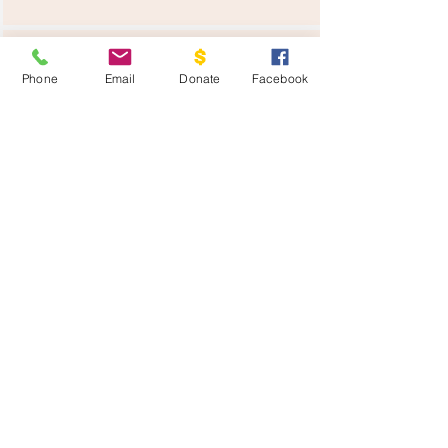
∞
Phone
Email
Donate
Facebook
Countless Lives Changed
Donar ahora