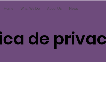
Home
What We Do
About Us
News
tica de priva