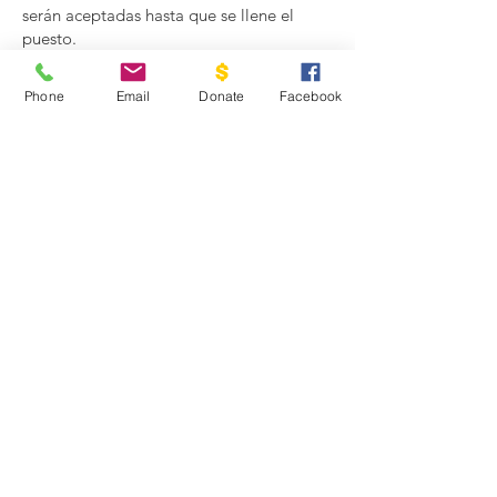
serán aceptadas hasta que se llene el
puesto.
Phone
Email
Donate
Facebook
Stay Informed
Enter your email here to receive
updates
Sign Up!
Cadaniño