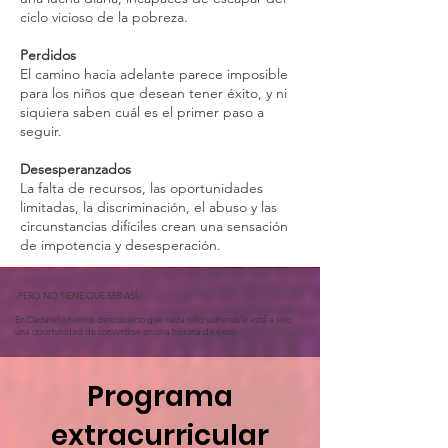
ciclo vicioso de la pobreza.
Perdidos
El camino hacia adelante parece imposible
para los niños que desean tener éxito, y ni
siquiera saben cuál es el primer paso a
seguir.
Desesperanzados
La falta de recursos, las oportunidades
limitadas, la discriminación, el abuso y las
circunstancias difíciles crean una sensación
de impotencia y desesperación.
-PERO NO TIENE QUE SER ASÍ-
En Cadaniño hemos descubierto que cada niño vulnerable está a solo
una oportunidad de convertirse en una historia de éxito.
Programa
extracurricular