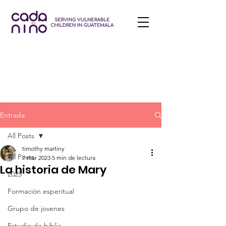
Entrada
All Posts
timothy martiny
All Posts
7 mar 2023
5 min de lectura
La historia de Mary
2025
Formación esperitual
Grupo de jovenes
Estudio de biblia