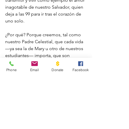
transmitir y vivir como ejemplo el amor 
inagotable de nuestro Salvador, quien 
deja a las 99 para ir tras el corazón de 
uno solo.
¿Por qué? Porque creemos, tal como 
nuestro Padre Celestial, que cada vida 
—ya sea la de Mary u otro de nuestros 
estudiantes— importa, que son 
importantes, que son amados, y que 
merecen sentir ese amor.
Phone
Email
Donate
Facebook
Esta es solo una historia de un 
estudiante cuya vida ha sido impactada 
por Cadañino. Ahora, multiplícalo por 
los 200 estudiantes inscritos en 
nuestros programas, sumando también 
a sus familias a quienes servimos, y 
tendrás una idea de lo que Dios está 