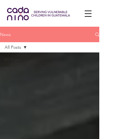
News
All Posts
All Posts
2025
Formación
esperitual
Grupo de
jovenes
Estudio de
biblia
Alianzas
Misiones