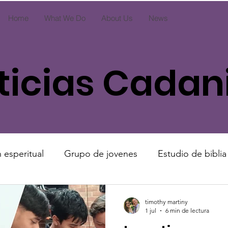
Home
What We Do
About Us
News
ticias Cadan
 esperitual
Grupo de jovenes
Estudio de biblia
iales
2027
2026
2026
timothy martiny
1 jul
6 min de lectura