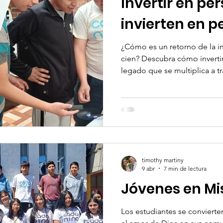
Invertir en per
invierten en 
¿Cómo es un retorno de la i
cien? Descubra cómo invertir
legado que se multiplica a t
un estudiante a otro, de un m
otra.
timothy martiny
9 abr
7 min de lectura
Jóvenes en Mi
Los estudiantes se conviert