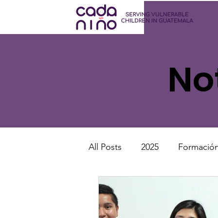
No
All Posts
2025
Formación
Misiones
Eventos espec