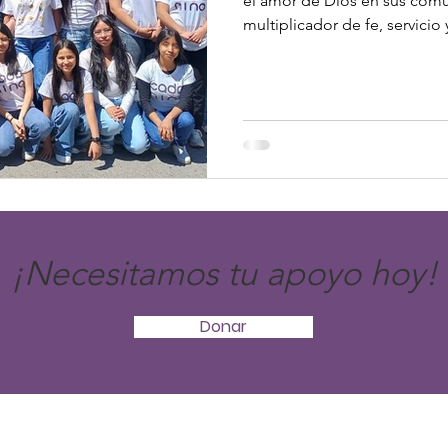
el amor de Dios en sus com
multiplicador de fe, servicio 
vidas jóvenes.
¡Necesitamos tu apoyo hoy!
Donar