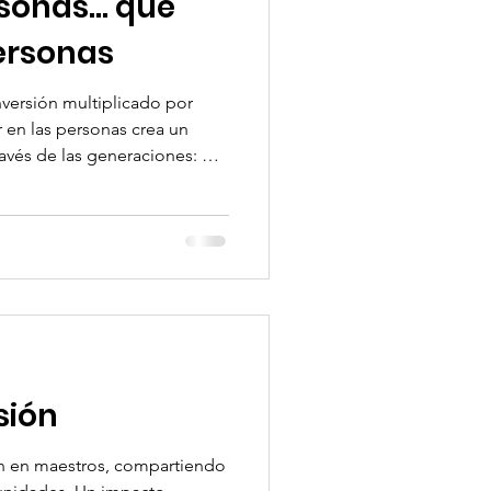
sonas... que
personas
nversión multiplicado por
 en las personas crea un
ravés de las generaciones: de
aestro a otro y de una vida a
sión
en en maestros, compartiendo