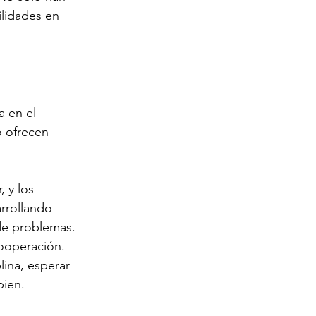
lidades en 
 en el 
 ofrecen 
 y los 
rrollando 
 de problemas.
ooperación. 
lina, esperar 
bien.