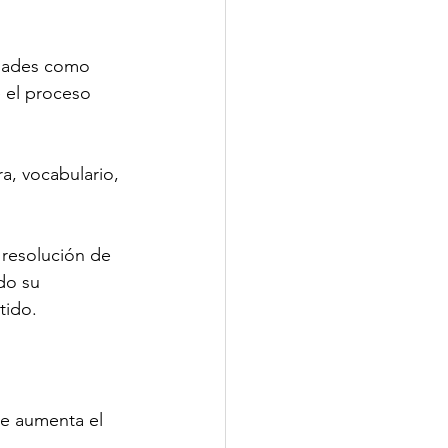
idades como 
 el proceso 
a, vocabulario, 
 resolución de 
do su 
tido.
ue aumenta el 