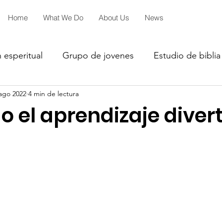
Home
What We Do
About Us
News
 esperitual
Grupo de jovenes
Estudio de biblia
ago 2022
4 min de lectura
iales
2027
2026
2026
 el aprendizaje diver