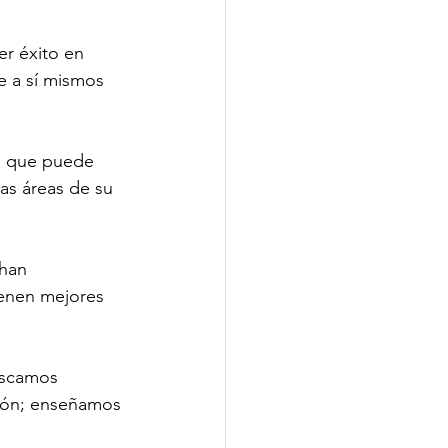
er éxito en 
e a sí mismos 
e que puede 
as áreas de su 
 han 
ienen mejores 
uscamos 
ión; enseñamos 