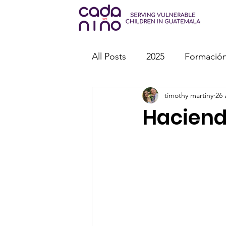
All Posts
2025
Formación
timothy martiny
26 
Misiones
Eventos espec
Haciendo