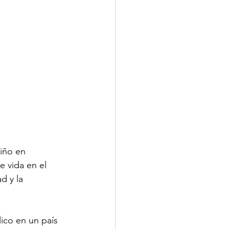
iño en 
 vida en el 
d y la 
ico en un país 