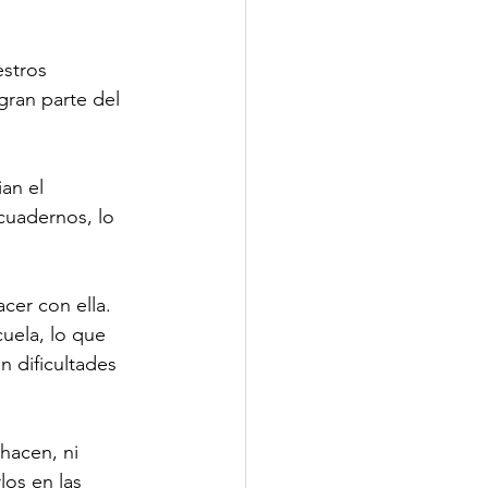
stros 
ran parte del 
an el 
cuadernos, lo 
cer con ella.
uela, lo que 
 dificultades 
hacen, ni 
os en las 