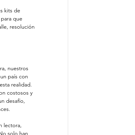
 kits de 
 para que 
le, resolución 
a, nuestros 
 un país con 
esta realidad.
son costosos y 
un desafío, 
nces.
 lectora, 
 No solo han 