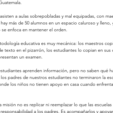
Guatemala.
asisten a aulas sobrepobladas y mal equipadas, con mae
ay más de 50 alumnos en un espacio caluroso y lleno, g
o se enfoca en mantener el orden.
etodología educativa es muy mecánica: los maestros copi
e texto en el pizarrón, los estudiantes lo copian en sus 
presentan un examen.
estudiantes aprenden información, pero no saben qué ha
os padres de nuestros estudiantes no terminaron la esc
onde los niños no tienen apoyo en casa cuando enfrentan
 misión no es replicar ni reemplazar lo que las escuelas 
 responsabilidad a los padres. Es acompañarlos y apoyarl