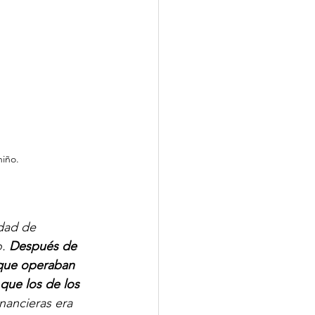
iño.
dad de 
. 
Después de 
 que operaban 
que los de los 
nancieras era 