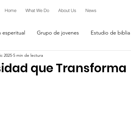
Home
What We Do
About Us
News
 esperitual
Grupo de jovenes
Estudio de biblia
ic 2025
5 min de lectura
iales
2027
2026
2026
idad que Transforma