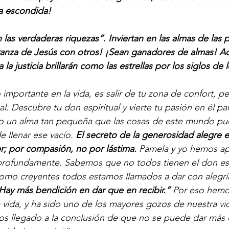
a escondida!
las verdaderas riquezas”. Inviertan en las almas de las 
anza de Jesús con otros! ¡Sean ganadores de almas! Aq
a justicia brillarán como las estrellas por los siglos de l
 importante en la vida, es salir de tu zona de confort, p
l. Descubre tu don espiritual y vierte tu pasión en él pa
o un alma tan pequeña que las cosas de este mundo pudi
 llenar ese vacío. 
El secreto de la generosidad alegre e
r; por compasión, no por lástima.
 Pamela y yo hemos ap
profundamente. Sabemos que no todos tienen el don espi
omo creyentes todos estamos llamados a dar con alegrí
Hay más bendición en dar que en recibir.”
 Por eso hemo
e vida, y ha sido uno de los mayores gozos de nuestra v
s llegado a la conclusión de que no se puede dar más