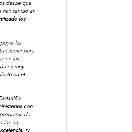
ños desde que 
e han tenido en 
ilizado los 
oyar las 
raescolar para 
r en las 
ión es muy 
erte en el 
Cadaniño 
inisterios con 
 programa de 
rios en 
celencia, ¡y 