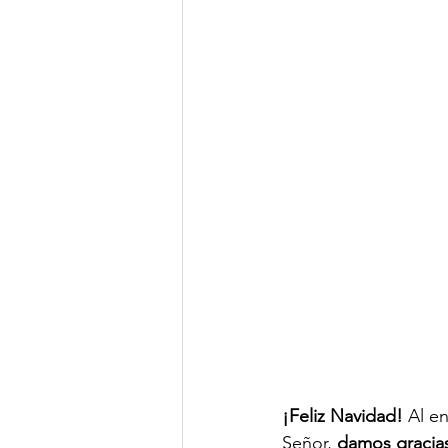
¡Feliz Navidad!
 Al e
Señor, 
damos gracias