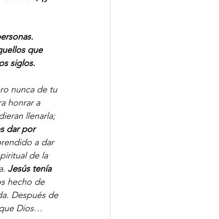
personas. 
uellos que 
os siglos.
ero nunca de tu 
ra honrar a 
eran llenarla; 
s dar por 
rendido a dar 
ritual de la 
a.
 Jesús tenía 
s hecho de 
ida. Después de 
 que Dios… 