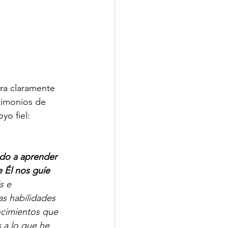
ra claramente 
timonios de 
yo fiel:
do a aprender 
 Él nos guíe 
s e
as habilidades 
ocimientos que 
a lo que he 