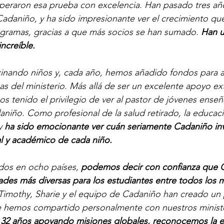
superaron esa prueba con excelencia. Han pasado tres a
adaniño, y ha sido impresionante ver el crecimiento qu
ogramas, gracias a que más socios se han sumado. 
Han ut
ncreíble.
ando niños y, cada año, hemos añadido fondos para ap
s del ministerio. Más allá de ser un excelente apoyo ext
s tenido el privilegio de ver al pastor de jóvenes enseña
aniño. Como profesional de la salud retirado, la educac
y 
ha sido emocionante ver cuán seriamente Cadaniño invi
al y académico de cada niño.
dos en ocho países,
 podemos decir con confianza que 
ades más diversas para los estudiantes entre todos los m
Timothy, Sharie y el equipo de Cadaniño han creado un
hemos compartido personalmente con nuestros ministe
32 años apoyando misiones globales, reconocemos la ex