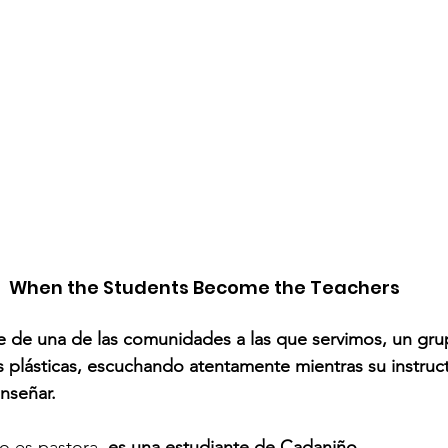
When the Students Become the Teachers
e de una de las comunidades a las que servimos, un gru
as plásticas, escuchando atentamente mientras su instruc
enseñar.
no es pastora,
 es una estudiante de Cadaniño.