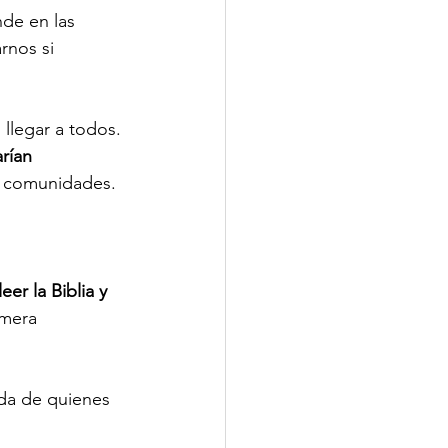
nde en las 
rnos si 
legar a todos. 
rían 
us comunidades.
er la Biblia y 
imera 
da de quienes 