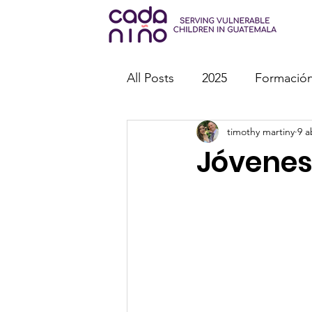
All Posts
2025
Formación
timothy martiny
9 a
Misiones
Eventos espec
Jóvenes