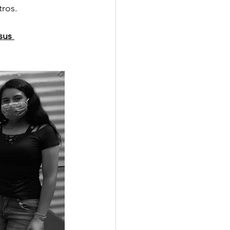
tros.
sus 