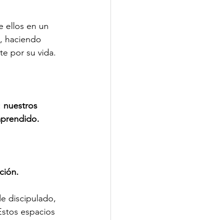
 ellos en un 
, haciendo 
e por su vida.
 
nuestros 
aprendido.
ción.
e discipulado, 
Estos espacios 