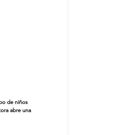
po de niños 
tora abre una 