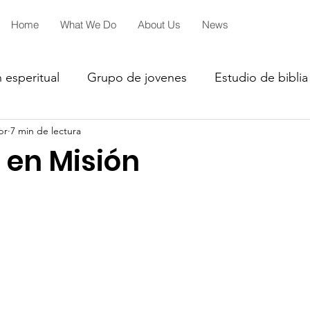
Home
What We Do
About Us
News
 esperitual
Grupo de jovenes
Estudio de biblia
br
7 min de lectura
iales
2027
2026
2026
 en Misión