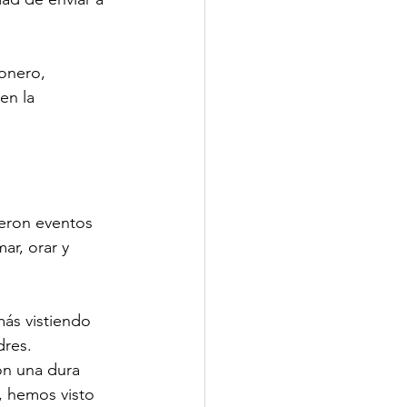
onero, 
en la 
ueron eventos 
ar, orar y 
ás vistiendo 
dres.
on una dura 
, hemos visto 