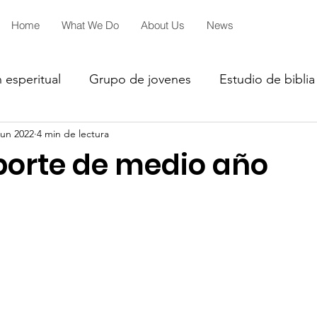
Home
What We Do
About Us
News
 esperitual
Grupo de jovenes
Estudio de biblia
jun 2022
4 min de lectura
iales
2027
2026
2026
porte de medio año