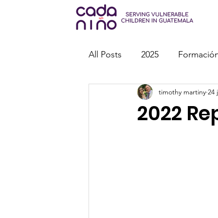
All Posts
2025
Formación
timothy martiny
24 
Misiones
Eventos espec
2022 Re