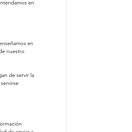
o entendamos en 
e enseñamos en 
de nuestro 
n de servir la 
servirse 
formación 
ad de enviar a 