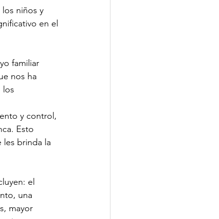
los niños y 
ificativo en el 
o familiar 
que nos ha 
 los 
nto y control, 
ca. Esto 
les brinda la 
luyen: el 
nto, una 
es, mayor 