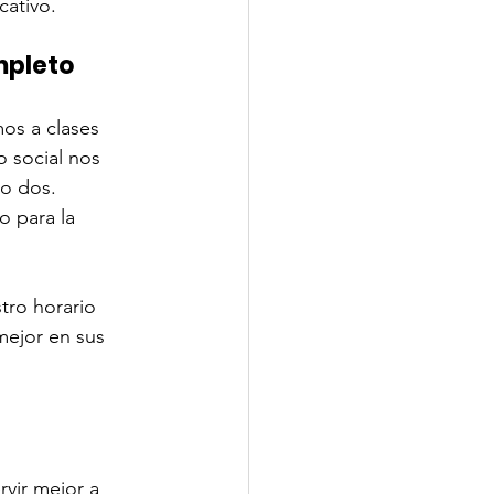
cativo.
mpleto
os a clases 
o social nos 
lo dos.
o para la 
tro horario 
ejor en sus 
vir mejor a 