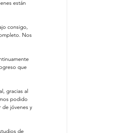
ienes están 
jo consigo, 
completo. Nos 
ontinuamente 
rogreso que 
, gracias al 
emos podido 
 de jóvenes y 
studios de 