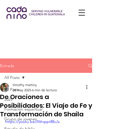
Entrada
All Posts
timothy martiny
All Posts
28 may 2025
6 min de lectura
De Oraciones a
2025
Posibilidades: El Viaje de Fe y
Formación esperitual
Transformación de Shaila
Grupo de jovenes
https://youtu.be/AVrqsptBbJs
Estudio de biblia