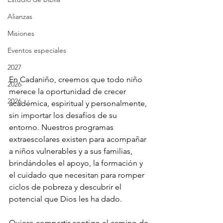
Alianzas
Misiones
Eventos especiales
2027
En Cadaniño, creemos que todo niño 
2026
merece la oportunidad de crecer 
2026
académica, espiritual y personalmente, 
sin importar los desafíos de su 
entorno. Nuestros programas 
extraescolares existen para acompañar 
a niños vulnerables y a sus familias, 
brindándoles el apoyo, la formación y 
el cuidado que necesitan para romper 
ciclos de pobreza y descubrir el 
potencial que Dios les ha dado.
Quiero compartir contigo el camino de 