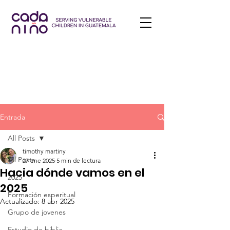
Entrada
All Posts
timothy martiny
All Posts
27 ene 2025
5 min de lectura
Hacia dónde vamos en el
2025
2025
Formación esperitual
Actualizado:
8 abr 2025
Grupo de jovenes
Estudio de biblia