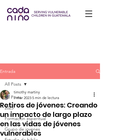
Entrada
All Posts
timothy martiny
All Posts
7 mar 2023
5 min de lectura
Retiros de jóvenes: Creando
2025
un impacto de largo plazo
Formación esperitual
en las vidas de jóvenes
Grupo de jovenes
vulnerables
Estudio de biblia