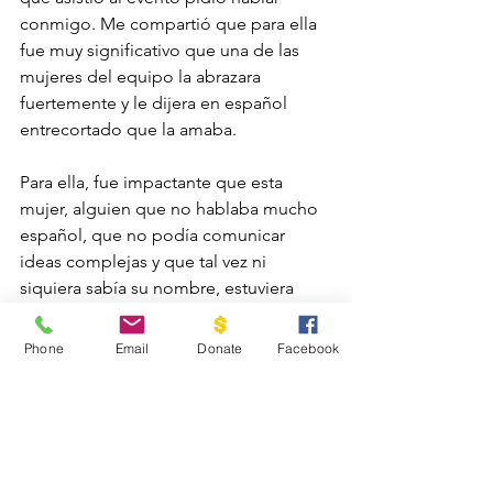
conmigo. Me compartió que para ella 
fue muy significativo que una de las 
mujeres del equipo la abrazara 
fuertemente y le dijera en español 
entrecortado que la amaba.
Para ella, fue impactante que esta 
mujer, alguien que no hablaba mucho 
español, que no podía comunicar 
ideas complejas y que tal vez ni 
siquiera sabía su nombre, estuviera 
dispuesta a acercarse y hacerle saber 
que Dios la ama. Fue tan importante 
Phone
Email
Donate
Facebook
para ella que seguía hablando de ello 
días después.
El Impacto de los Retiros 
Juveniles