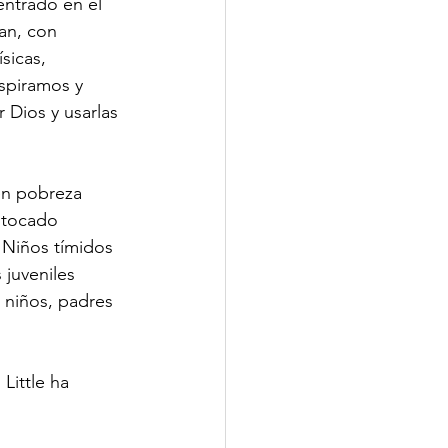
entrado en el 
an, con 
sicas, 
nspiramos y 
 Dios y usarlas 
en pobreza 
 tocado 
Niños tímidos 
juveniles 
 niños, padres 
Little ha 