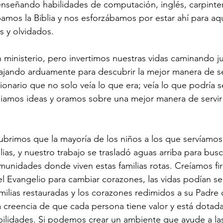
señando habilidades de computación, inglés, carpinterí
amos la Biblia y nos esforzábamos por estar ahí para aq
s y olvidados.
ministerio, pero invertimos nuestras vidas caminando j
bajando arduamente para descubrir la mejor manera de se
isionario que no solo veía lo que era; veía lo que podría se
iamos ideas y oramos sobre una mejor manera de servir 
brimos que la mayoría de los niños a los que servíamos 
lias, y nuestro trabajo se trasladó aguas arriba para bus
omunidades donde viven estas familias rotas. Creíamos 
el Evangelio para cambiar corazones, las vidas podían se
milias restauradas y los corazones redimidos a su Padre c
la creencia de que cada persona tiene valor y está dotad
bilidades. Si podemos crear un ambiente que ayude a la