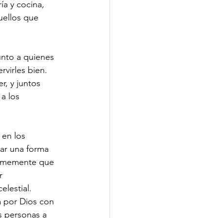
a y cocina, 
uellos que 
unto a quienes 
rvirles bien.
r, y juntos 
a los 
en los 
car una forma 
firmemente que 
r 
elestial.
a por Dios con 
s personas a 