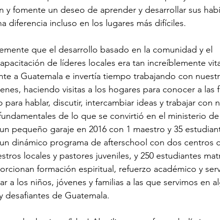
n y fomente un deseo de aprender y desarrollar sus habi
diferencia incluso en los lugares más difíciles.
irmemente que el desarrollo basado en la comunidad y el 
acitación de líderes locales era tan increíblemente vita
te a Guatemala e invertía tiempo trabajando con nuestr
nes, haciendo visitas a los hogares para conocer a las f
para hablar, discutir, intercambiar ideas y trabajar con 
fundamentales de lo que se convirtió en el ministerio d
n pequeño garaje en 2016 con 1 maestro y 35 estudiant
 un dinámico programa de afterschool con dos centros c
tros locales y pastores juveniles, y 250 estudiantes mat
cionan formación espiritual, refuerzo académico y serv
iar a los niños, jóvenes y familias a las que servimos en a
s y desafiantes de Guatemala.